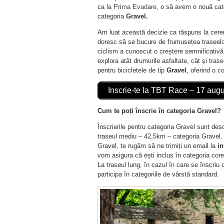
ca la
Prima Evadare
, o să avem o nouă cate
categoria
Gravel.
Am luat această decizie ca răspuns la cerer
doresc să se bucure de frumusețea traseel
ciclism a cunoscut o creștere semnificativă î
explora atât drumurile asfaltate, cât și tras
pentru bicicletele de tip
Gravel
, oferind o c
Inscrie-te la TBT Race – 17 aug
Cum te poți înscrie în categoria Gravel?
Înscrierile pentru categoria Gravel sunt de
traseul mediu – 42,5km – categoria Gravel. Da
Gravel, te rugăm să ne trimiți un email la
in
vom asigura că ești inclus în categoria core
La traseul lung, în cazul în care se înscriu 
participa în categoriile de vârstă standard.