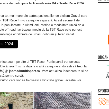
gorie de participare la
Transilvania Bike Trails Race 2024
:
ea tot mai mare din partea pasionaților de ciclism Gravel care
or
TBT Race
într-o categorie separată. Acest segment de
n popularitate în ultimii ani, oferind o modalitate unică de a
eele off-road, iar traseul mediu de la TBT Race este perfect
ombinație echilibrată de urcări, coborâri și teren variat.
ust 2024
ORGAN
schise acum pe site-ul
TBT Race
. Participanții vor selecta
că te-ai înscris deja la o altă categorie și dorești să treci la
fo[ @ ]nomadmultisport.ro
. Vom actualiza înscrierea ta și ne
ctă pentru cursă.
doritori care vor sa foloseasca biciclete gravel, acestia vor
SPONS