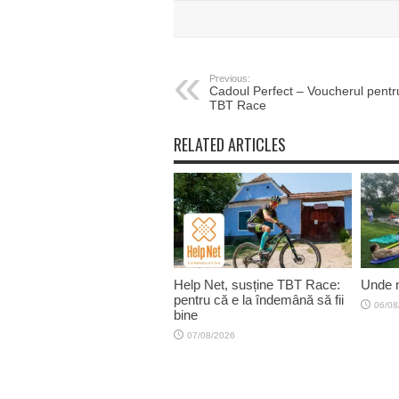
Previous:
Cadoul Perfect – Voucherul pentr
TBT Race
RELATED ARTICLES
Help Net, susține TBT Race:
Unde n
pentru că e la îndemână să fii
06/08
bine
07/08/2026