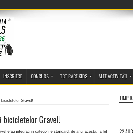
INSCRIERE
CONCURS
TBT RACE KIDS
ALTE ACTIVITĂȚI
TIMP R
bicicletelor Gravel!
 bicicletelor Gravel!
22 AUG
l erau integrați in categoriile standard, de anul acesta, la fel