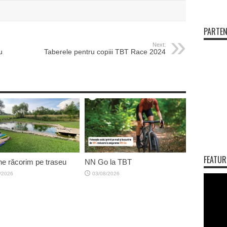
PARTEN
Next:
u
Taberele pentru copiii TBT Race 2024
FEATUR
e răcorim pe traseu
NN Go la TBT
/2026
03/08/2026