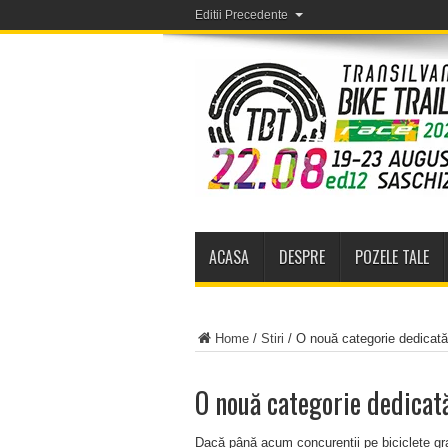
Editii Precedente
ACASA
DESPRE
POZELE TALE
Home
/
Stiri
/
O nouă categorie dedicată 
O nouă categorie dedicată
Dacă până acum concurenții pe biciclete grave