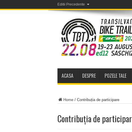
Editii Precedente
ACASA
DESPRE
POZELE TALE
Home
/
Contribuția de participare
Contribuția de participa