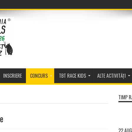
INSCRIERE
CONCURS
TBT RACE KIDS
ALTE ACTIVITĂȚI
TIMP R
re
22 AUG