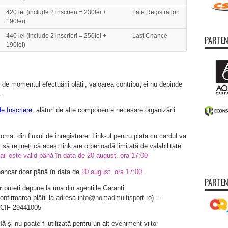
420 lei (include 2 inscrieri = 230lei +
Late Registration
190lei)
440 lei (include 2 inscrieri = 250lei +
Last Chance
PARTEN
190lei)
e de momentul efectuării plății, valoarea contribuției nu depinde
.
e Inscriere
, alături de alte componente necesare organizării
utomat din fluxul de înregistrare. Link-ul pentru plata cu cardul va
să rețineți că acest link are o perioadă limitată de valabilitate
ail este valid până în data de 20 august, ora 17:00
r bancar doar până în data de
20 august, ora 17:00.
PARTEN
r
puteți depune la una din agențiile Garanti
firmarea plății la adresa
info@nomadmultisport.ro
) –
, CIF 29441005
lă
și nu poate fi utilizată pentru un alt eveniment viitor