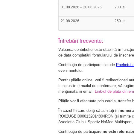
01.08.2026 – 20.08.2026
230 lei
21.08.2026
250 lei
Întrebări frecvente:
Valoarea contribuției este stabilită în funcți
de data completării formularului de înscriere
Contribuția de participare include
Pachetul d
evenimentului.
Pentru plățile online, veți fi redirecționați a
fi inclus în e-mailul de confirmare; vă rugăm 
menționată în email.
Link-ul de plată din em
Plățile vor fi efectuate prin card si transfe
În cazul în care doriți să achitați în
numera
RO02UGBI0000132014804RON (și trimite con
Asociația Clubul Sportiv NoMad Multisport
Contribuția de participare
nu este returnabi