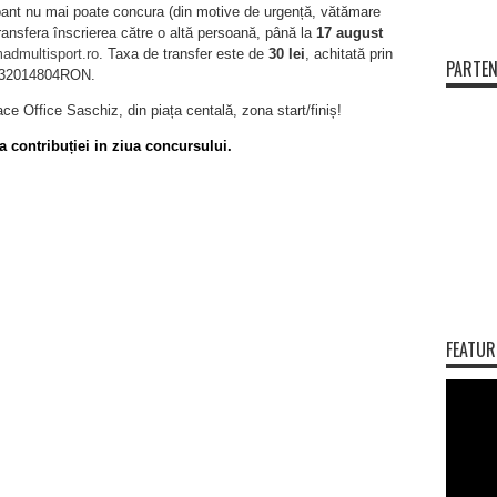
cipant nu mai poate concura (din motive de urgență, vătămare
transfera înscrierea către o altă persoană, până la
17 august
admultisport.ro
. Taxa de transfer este de
30 lei
, achitată prin
PARTEN
132014804RON.
ce Office Saschiz, din piața centală, zona start/finiș!
ta contribuției in ziua concursului.
FEATUR