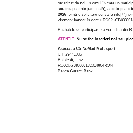
organizat de noi. În cazul în care un parti
sau incapacitate justificată), acesta poate 
2026
, printr-o solicitare scrisă la
info[@]nom
virament bancar în contul RO02UGBI0000
Pachetele de participare se vor ridica din Ra
ATENTIE
! Nu se fac inscrieri noi sau pla
Asociatia CS NoMad Multisport
CIF 29441005
Balotesti, Ilfov
RO02UGBI0000132014804RON
Banca Garanti Bank