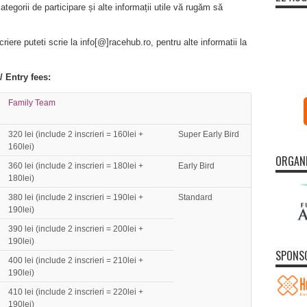
ategorii de participare și alte informații utile vă rugăm să
iere puteti scrie la info[@]racehub.ro, pentru alte informatii la
/ Entry fees:
Family Team
320 lei (include 2 inscrieri = 160lei +
Super Early Bird
160lei)
ORGAN
360 lei (include 2 inscrieri = 180lei +
Early Bird
180lei)
380 lei (include 2 inscrieri = 190lei +
Standard
190lei)
390 lei (include 2 inscrieri = 200lei +
190lei)
SPONS
400 lei (include 2 inscrieri = 210lei +
190lei)
410 lei (include 2 inscrieri = 220lei +
190lei)