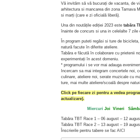
Vă invităm să vă bucurați de vacanta, de viaț
arhitectura si mancarea din zona Tarnava Mar
si marți (care e zi oficială liberă).
Una din noutățile ediției 2023 este
tabăra 
înainte de concurs si una in celelalte 7 zile
În program puteti regăsi si ture de bicicleta,
natură facute în diferite ateliere.
Tabăra e făcută în colaborare cu prietenii no
experimentați în acest domeniu.
* programului i se vor mai adauga evenime
Incercam sa mai integram concertele noi, c
culinare, ateliere noi, serate muzicale cu m
ture, mai multe ateliere/scoală despre natur
Click pe fiecare zi pentru a vedea progr
actualizare).
Miercuri
Joi
Vineri
Sâmb
Tabăra TBT Race 1 – 06 august – 12 august (
Tabăra TBT Race 2 – 13 august – 19 august (
Înscrierile pentru tabere se fac
AICI