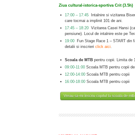
Ziua cultural-istorica-sportiva Crit (3.5h)
17:00 – 17:45
Intalnire si vizitarea Biser
care tocmai a implinit 101 de ani.
17:45 – 18:20
Vizitarea Casei Hansi (cas
pensiune). Locul de intalnire este pe Te
19:00
Fun Stage Race 1 – START din fat
detalii si inscrieri
click aici
.
Scoala de MTB
pentru copii. Limita de 
09:00-11:00
Scoala MTB pentru copii desf
12:00-14:00
Scoala MTB pentru copii
16:00-18:00
Scoala MTB pentru copii
Vreau sa-mi înscriu copilul la scoala de mtb