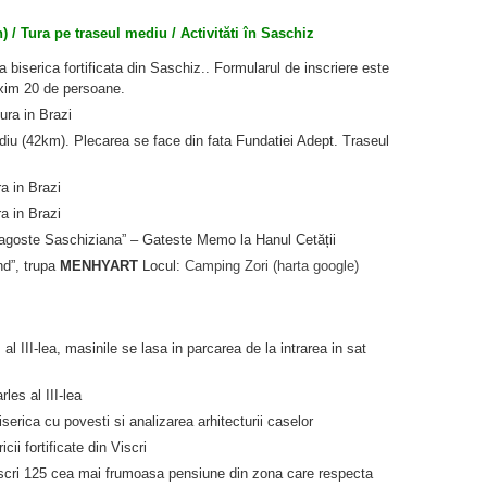
h) / Tura pe traseul mediu / Activităti în Saschiz
biserica fortificata din Saschiz.. Formularul de inscriere este
maxim 20 de persoane.
ura in Brazi
u (42km). Plecarea se face din fata Fundatiei Adept. Traseul
a in Brazi
a in Brazi
agoste Saschiziana” – Gateste Memo la Hanul Cetății
d”, trupa
MENHYART
Locul:
Camping Zori (harta google)
al III-lea, masinile se lasa in parcarea de la intrarea in sat
les al III-lea
erica cu povesti si analizarea arhitecturii caselor
ii fortificate din Viscri
iscri 125 cea mai frumoasa pensiune din zona care respecta