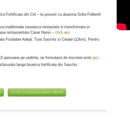
icii Fortificate din Crit – la povesti cu doamna Sofia Folberth
a traditionala saseasca restaurata si transformata in
rasa restaurantului Casei Hansi –
click aici.
a Fundatiei Adept. Tura Saschiz si Cetate (12km). Pentru
15 persoane pe sedinta, iar formularul de inscriere este
aici
.
asurata langa biserica fortificata din Saschiz.
!
Vreau sa particip la turul cultural!