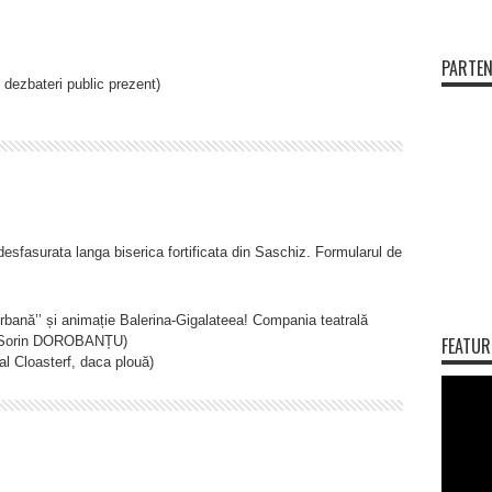
PARTEN
 dezbateri public prezent)
sfasurata langa biserica fortificata din Saschiz. Formularul de
rbană’’ și animație Balerina‐Gigalateea! Compania teatrală
i și Sorin DOROBANȚU)
FEATUR
l Cloasterf, daca plouă)