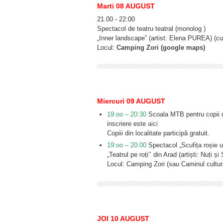
Marti 08 AUGUST
21.00 ‐ 22:00
Spectacol de teatru teatral (monolog )
„Inner landscape” (artist: Elena PUREA) (cu
Locul:
Camping Zori (google maps)
Miercuri 09 AUGUST
19:oo – 20:30
Scoala MTB pentru copii de
inscriere este
aici
Copiii din localitate participă gratuit.
19:oo – 20:00
Spectacol „Scufița roșie u
„Teatrul pe roți’’ din Arad (artiști: Nuț
Locul: Camping Zori (sau Caminul cultura
JOI 10 AUGUST