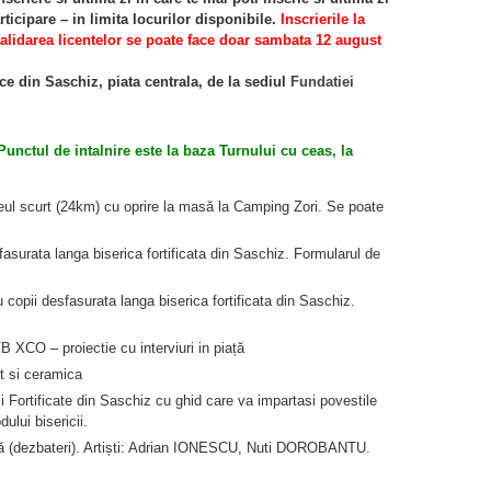
ticipare – in limita locurilor disponibile.
Inscrierile la
alidarea licentelor se poate face doar sambata 12 august
e din Saschiz, piata centrala, de la sediul
Fundatiei
Punctul de intalnire este la baza Turnului cu ceas, la
ul scurt (24km) cu oprire la masă la Camping Zori. Se poate
surata langa biserica fortificata din Saschiz. Formularul de
pii desfasurata langa biserica fortificata din Saschiz.
XCO – proiectie cu interviuri in piață
it si ceramica
ii Fortificate din Saschiz cu ghid care va impartasi povestile
dului bisericii.
ță (dezbateri). Artiști: Adrian IONESCU, Nuti DOROBANTU.