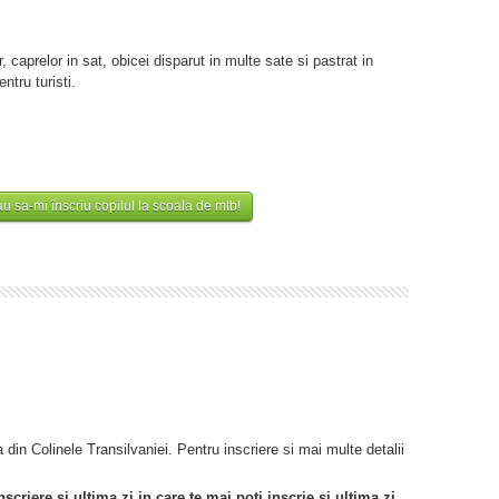
 caprelor in sat, obicei disparut in multe sate si pastrat in
ntru turisti.
u sa-mi înscriu copilul la scoala de mtb!
din Colinele Transilvaniei. Pentru inscriere si mai multe detalii
criere si ultima zi in care te mai poti inscrie si ultima zi