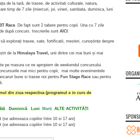
a de la tară, de trasee, de activitati culturale, natura,
e timp de 7 zile (miercuri, joi, vineri, sambata, duminica, luni
TBT Race
. De fapt sunt 2 tabere pentru copii. Una cu 7 zile
 de după concurs. Inscrierile sunt
AICI
.
 să explorați trasee, sate, fortificatii, mesteri, cunoștințe despre
ștri de la
Himalaya Travel
,
unii dintre cei mai buni și mai
nte pe masura ce ne apropiem de weekendul concursului.
oncursurile mai mici pentru copii, mai multe evenimentele
ORGAN
ancaruri bune si trasee noi pentru
Fun Stage Race
sau pentru
ă.
amul din ziua respectiva (programul e in curs de
ătă
Duminică
Luni
Marți
ALTE ACTIVITĂȚI
SPONS
se adreseaza copiilor între 10 si 17 ani)
se adreseaza copiilor între 10 si 17 ani)