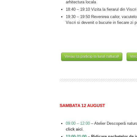
arhitectura locala
18:40 – 19:10 Vizita la fierarul din Viscri
19:30 – 19:50 Revenirea cailor, vacutelor,
Viscri si devenit o bucurie in fiecare zi pe
Vreau sa particip la turul cultural!
Vrea
SAMBATA 12 AUGUST
09:00 – 12:00
– Atelier Descoperă natura 
click aici
.
12:00-21:00
– Ridicare pachetelor de ins