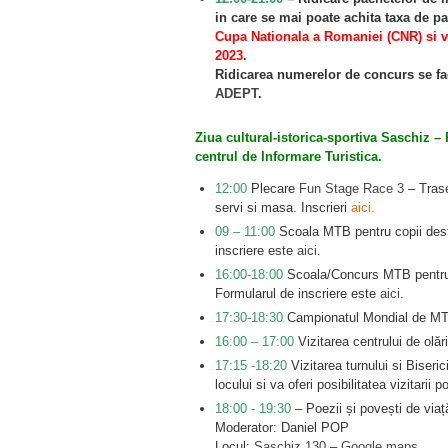
in care se mai poate achita taxa de par
Cupa Nationala a Romaniei (CNR) si v
2023.
Ridicarea numerelor de concurs se fac
ADEPT
.
Ziua cultural-istorica-sportiva Saschiz – 
centrul de Informare Turistica.
12:00
Plecare
Fun Stage Race 3
– Trase
servi si masa. Inscrieri
aici.
09 – 11:00
Scoala MTB pentru copii desfa
inscriere este
aici
.
16:00-18:00
Scoala/Concurs MTB pentru co
Formularul de inscriere este
aici
.
17:30-18:30
Campionatul Mondial de MTB 
16:00 – 17:00
Vizitarea centrului de olăr
17:15 -18:20
Vizitarea turnului si Biseric
locului si va oferi posibilitatea vizitarii po
18:00 ‐ 19:30
– Poezii și povești de via
Moderator: Daniel POP
Locul:
Saschiz 130
–
Google maps
.