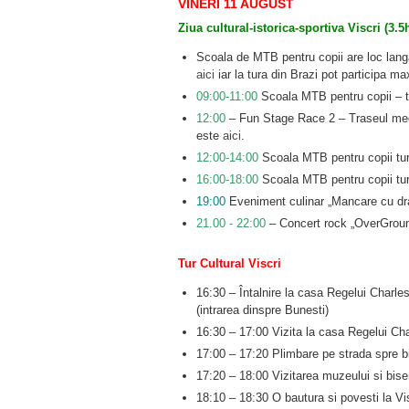
VINERI 11 AUGUST
Ziua cultural-istorica-sportiva Viscri (3.5
Scoala de MTB pentru copii are loc langa 
aici
iar la tura din Brazi pot participa 
09:00-11:00
Scoala MTB pentru copii – t
12:00
– Fun Stage Race 2 – Traseul medi
este
aici
.
12:00-14:00
Scoala MTB pentru copii tur
16:00-18:00
Scoala MTB pentru copii tur
19:00
Eveniment culinar „Mancare cu dr
21.00 ‐ 22:00
– Concert rock „OverGroun
Tur Cultural Viscri
16:30 – Întalnire la casa Regelui Charles 
(intrarea dinspre Bunesti)
16:30 – 17:00 Vizita la casa Regelui Char
17:00 – 17:20 Plimbare pe strada spre bis
17:20 – 18:00 Vizitarea muzeului si biseric
18:10 – 18:30 O bautura si povesti la V