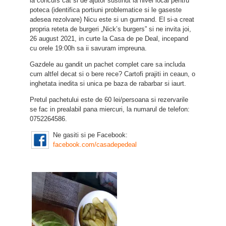
la concurs cat si de ajutor sustinut la nivel local pentru
poteca (identifica portiuni problematice si le gaseste
adesea rezolvare) Nicu este si un gurmand. El si-a creat
propria reteta de burgeri „Nick’s burgers” si ne invita joi,
26 august 2021, in curte la Casa de pe Deal, incepand
cu orele 19:00h sa ii savuram impreuna.
Gazdele au gandit un pachet complet care sa includa
cum altfel decat si o bere rece? Cartofi prajiti in ceaun, o
inghetata inedita si unica pe baza de rabarbar si iaurt.
Pretul pachetului este de 60 lei/persoana si rezervarile
se fac in prealabil pana miercuri, la numarul de telefon:
0752264586.
Ne gasiti si pe Facebook:
facebook.com/casadepedeal