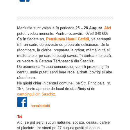
Meniurile sunt valabile în perioada
25 – 28 August.
Aici
puteti vedea menurile. Pentru rezervări: 0758 040 606
Ca în fiecare an,
Pensiunea Hanul Cetății
, vă așteaptă
într-un cadru de poveste cu preparate delicioase. De la
răcoritoare, la ciorbe, preparate la grătar, mămăliguță și
multe altele, pe care le puteți savura în curtea interioară,
cu vedere la Cetatea Țărănească din Saschiz.
De asemenea în ziua concursului, vom fi prezenți și în
centru, unde puteți servi bere rece la draft, covrigi și alte
răcoritoare.
Ne găsiți chiar în centrul comunei, pe Str. Principală, nr,
157, foarte apropae de locul de start/finiș si de
campingul din Saschiz
.
hanulcetatii
Tei
Aici se pot servi sucuri naturale, socata, ceaiuri, cafele
si placinte. Iar vineri pe 27 august gasiti si ceaun.