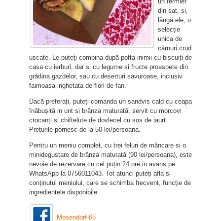
un fermier
din sat, si,
lângă ele, o
selecție
unica de
cărnuri crud
uscate. Le puteți combina după pofta inimii cu biscuiți de
casa cu ierburi, dar si cu legume si fructe proaspete din
grădina gazdelor, sau cu deserturi savuroase, inclusiv
faimoasa inghetata de flori de fan.
Dacă preferați, puteți comanda un sandvis cald cu ceapa
înăbușită in unt si brânza maturată, servit cu morcovi
crocanți si chiftelute de dovlecel cu sos de iaurt.
Prețurile pornesc de la 50 lei/persoana.
Pentru un meniu complet, cu trei feluri de mâncare si o
minidegustare de brânza maturată (90 lei/persoana), este
nevoie de rezervare cu cel puțin 24 ore in avans pe
WhatsApp la 0756011043. Tot atunci puteți afla si
conținutul meniului, care se schimba frecvent, funcție de
ingredientele disponibile.
Mesendorf-65