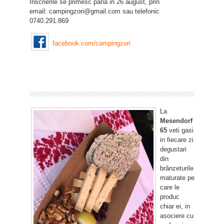
Inscrierile se primesc pana in 26 august, prin
email: campingzori@gmail.com sau telefonic
0740.291.869
facebook.com/campingzori
La
Mesendorf
65
veti gasi
in fiecare zi
degustari
din
brânzeturile
maturate pe
care le
produc
chiar ei, in
asociere cu