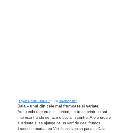
Cycle Route 5186087
– via
Bikemap.net
Daia – unul din cele mai frumoase si variate.
Are o coborare cu mici saritori, se trece printr-un sat
interesant unde se face o bucla in centru. Are o urcare
sustinuta si se ajunge pe un varf de deal frumos.
Traseul e marcat cu Via Transilvanica pana in Daia.