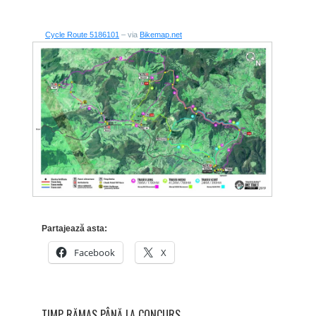
Cycle Route 5186101
– via
Bikemap.net
Partajează asta:
Facebook
X
TIMP RĂMAS PÂNĂ LA CONCURS