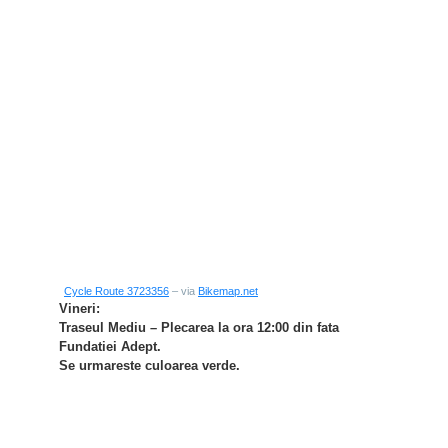
Cycle Route 3723356
– via
Bikemap.net
Vineri:
Traseul Mediu – Plecarea la ora 12:00 din fata
Fundatiei Adept.
Se urmareste culoarea verde.