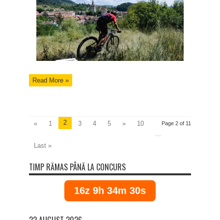
Read More »
2
«
1
3
4
5
»
10
Page 2 of 11
...
Last »
TIMP RĂMAS PÂNĂ LA CONCURS
16z 9h 34m 30s