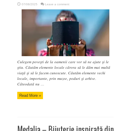
07/08/2025
Leave a comment
𝐶𝑢𝑙𝑒𝑔𝑒𝑚 𝑝𝑜𝑣𝑒𝑠̦𝑡𝑖 𝑑𝑒 𝑙𝑎 𝑜𝑎𝑚𝑒𝑛𝑖𝑖 𝑐𝑎𝑟𝑒 𝑣𝑜𝑟 𝑠𝑎̆ 𝑛𝑒 𝑎𝑗𝑢𝑡𝑒 𝑠̦𝑖 𝑙𝑒
𝑠̦𝑡𝑖𝑢. 𝐶𝑎̆𝑢𝑡𝑎̆𝑚 𝑒𝑙𝑒𝑚𝑒𝑛𝑡𝑒 𝑙𝑜𝑐𝑎𝑙𝑒 𝑐𝑎̆𝑟𝑜𝑟𝑎 𝑠𝑎̆ 𝑙𝑒 𝑑𝑎̆𝑚 𝑚𝑎𝑖 𝑚𝑢𝑙𝑡𝑎̆
𝑣𝑖𝑎𝑡̦𝑎̆ 𝑠̦𝑖 𝑠𝑎̆ 𝑙𝑒 𝑓𝑎𝑐𝑒𝑚 𝑐𝑢𝑛𝑜𝑠𝑐𝑢𝑡𝑒. 𝐶𝑎̆𝑢𝑡𝑎̆𝑚 𝑒𝑙𝑒𝑚𝑒𝑛𝑡𝑒 𝑣𝑒𝑐ℎ𝑖
𝑙𝑜𝑐𝑎𝑙𝑒, 𝑖𝑚𝑝𝑜𝑟𝑡𝑎𝑛𝑡𝑒, 𝑝𝑟𝑖𝑛 𝑚𝑢𝑧𝑒𝑒, 𝑝𝑜𝑑𝑢𝑟𝑖 𝑠̦𝑖 𝑎𝑟ℎ𝑖𝑣𝑒.
𝐶𝑎̂𝑡𝑒𝑜𝑑𝑎𝑡𝑎̆ 𝑛𝑢 ...
Read More »
Medalia – Bijuterie inspirată din