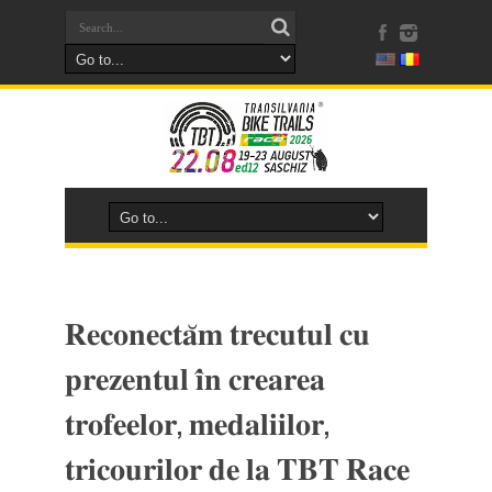
𝐑𝐞𝐜𝐨𝐧𝐞𝐜𝐭𝐚̆𝐦 𝐭𝐫𝐞𝐜𝐮𝐭𝐮𝐥 𝐜𝐮
𝐩𝐫𝐞𝐳𝐞𝐧𝐭𝐮𝐥 𝐢̂𝐧 𝐜𝐫𝐞𝐚𝐫𝐞𝐚
𝐭𝐫𝐨𝐟𝐞𝐞𝐥𝐨𝐫, 𝐦𝐞𝐝𝐚𝐥𝐢𝐢𝐥𝐨𝐫,
𝐭𝐫𝐢𝐜𝐨𝐮𝐫𝐢𝐥𝐨𝐫 𝐝𝐞 𝐥𝐚 𝐓𝐁𝐓 𝐑𝐚𝐜𝐞