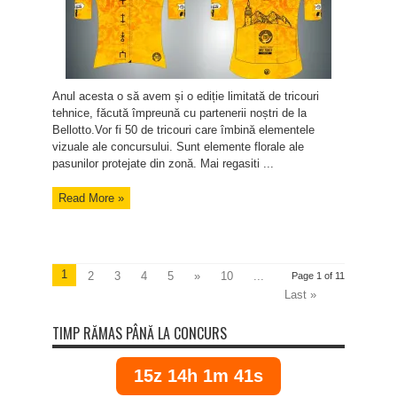
Anul acesta o să avem și o ediție limitată de tricouri
tehnice, făcută împreună cu partenerii noștri de la
Bellotto.Vor fi 50 de tricouri care îmbină elementele
vizuale ale concursului. Sunt elemente florale ale
pasunilor protejate din zonă. Mai regasiti ...
Read More »
1
2
3
4
5
»
10
...
Page 1 of 11
Last »
TIMP RĂMAS PÂNĂ LA CONCURS
15z 14h 1m 41s