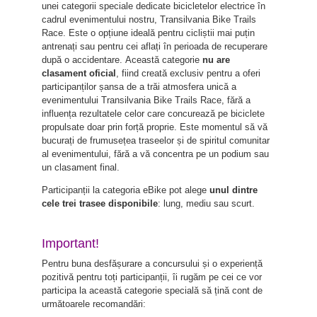
unei categorii speciale dedicate bicicletelor electrice în
cadrul evenimentului nostru, Transilvania Bike Trails
Race. Este o opțiune ideală pentru cicliștii mai puțin
antrenați sau pentru cei aflați în perioada de recuperare
după o accidentare. Această categorie
nu are
clasament oficial
, fiind creată exclusiv pentru a oferi
participanților șansa de a trăi atmosfera unică a
evenimentului Transilvania Bike Trails Race, fără a
influența rezultatele celor care concurează pe biciclete
propulsate doar prin forță proprie. Este momentul să vă
bucurați de frumusețea traseelor și de spiritul comunitar
al evenimentului, fără a vă concentra pe un podium sau
un clasament final.
Participanții la categoria eBike pot alege
unul dintre
cele trei trasee disponibile
: lung, mediu sau scurt.
Important!
Pentru buna desfășurare a concursului și o experiență
pozitivă pentru toți participanții, îi rugăm pe cei ce vor
participa la această categorie specială să țină cont de
următoarele recomandări: