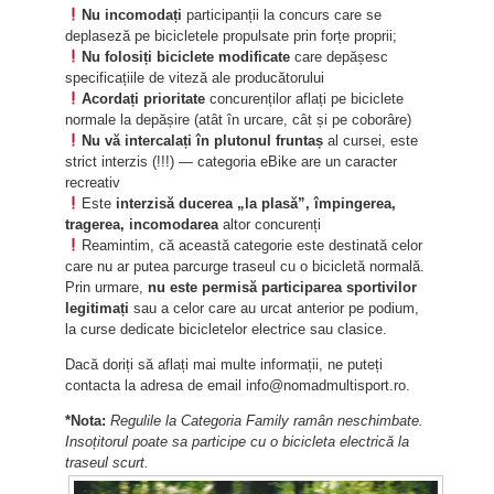
Nu incomodați
participanții la concurs care se
deplaseză pe bicicletele propulsate prin forțe proprii;
Nu folosiți biciclete modificate
care depășesc
specificațiile de viteză ale producătorului
Acordați prioritate
concurenților aflați pe biciclete
normale la depășire (atât în urcare, cât și pe coborâre)
Nu vă intercalați în plutonul fruntaș
al cursei, este
strict interzis (!!!) — categoria eBike are un caracter
recreativ
Este
interzisă ducerea „la plasă”, împingerea,
tragerea, incomodarea
altor concurenți
Reamintim, că această categorie este destinată celor
care nu ar putea parcurge traseul cu o bicicletă normală.
Prin urmare,
nu este permisă participarea sportivilor
legitimați
sau a celor care au urcat anterior pe podium,
la curse dedicate bicicletelor electrice sau clasice.
Dacă doriți să aflați mai multe informații, ne puteți
contacta la adresa de email info@nomadmultisport.ro.
*Nota:
Regulile la Categoria Family ramân neschimbate.
Insoțitorul poate sa participe cu o bicicleta electrică la
traseul scurt.