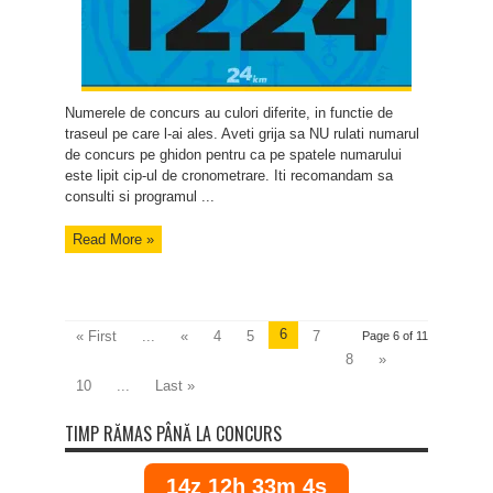
Numerele de concurs au culori diferite, in functie de
traseul pe care l-ai ales. Aveti grija sa NU rulati numarul
de concurs pe ghidon pentru ca pe spatele numarului
este lipit cip-ul de cronometrare. Iti recomandam sa
consulti si programul ...
Read More »
6
« First
...
«
4
5
7
Page 6 of 11
8
»
10
...
Last »
TIMP RĂMAS PÂNĂ LA CONCURS
14z 12h 33m 3s