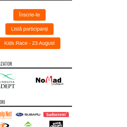
Înscrie-te
Listă participanți
Kids Race - 23 August
IZATOR
ORI