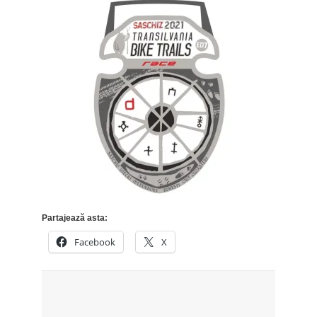
Partajează asta:
Facebook
X