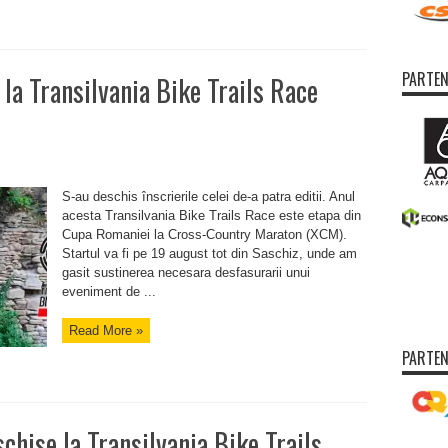
PARTEN
e la Transilvania Bike Trails Race
S-au deschis înscrierile celei de-a patra editii. Anul
acesta Transilvania Bike Trails Race este etapa din
Cupa Romaniei la Cross-Country Maraton (XCM).
Startul va fi pe 19 august tot din Saschiz, unde am
gasit sustinerea necesara desfasurarii unui
eveniment de ...
Read More »
PARTEN
schise la Transilvania Bike Trails