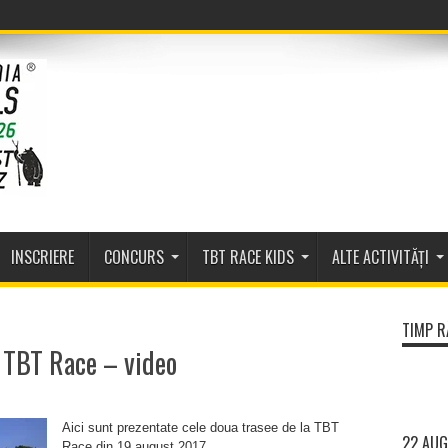
INSCRIERE
CONCURS
TBT RACE KIDS
ALTE ACTIVITĂȚI
TIMP R
a TBT Race – video
Aici sunt prezentate cele doua trasee de la TBT
22 AUG
Race din 19 august 2017.