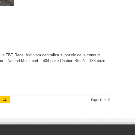
4
e
e la TBT Race. Aici vom centraliza si pozele de la concurs
nu – Nomad Multisport – 404 poze Cristian Bîscă – 183 poze
11
Page 11 of 11