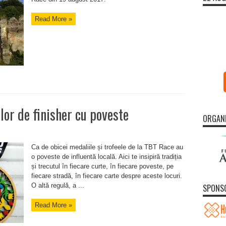
Read More »
lor de finisher cu poveste
ORGAN
Ca de obicei medaliile și trofeele de la TBT Race au
o poveste de influentă locală. Aici te insipiră tradiția
și trecutul în fiecare curte, în fiecare poveste, pe
fiecare stradă, în fiecare carte despre aceste locuri.
O altă regulă, a ...
SPONS
Read More »