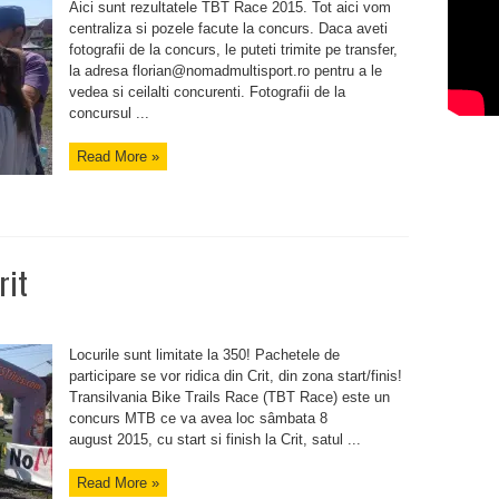
Aici sunt rezultatele TBT Race 2015. Tot aici vom
ri
centraliza si pozele facute la concurs. Daca aveti
fotografii de la concurs, le puteti trimite pe transfer,
la adresa florian@nomadmultisport.ro pentru a le
vedea si ceilalti concurenti. Fotografii de la
concursul ...
Read More »
rit
Locurile sunt limitate la 350! Pachetele de
participare se vor ridica din Crit, din zona start/finis!
Transilvania Bike Trails Race (TBT Race) este un
concurs MTB ce va avea loc sâmbata 8
august 2015, cu start si finish la Crit, satul ...
Read More »