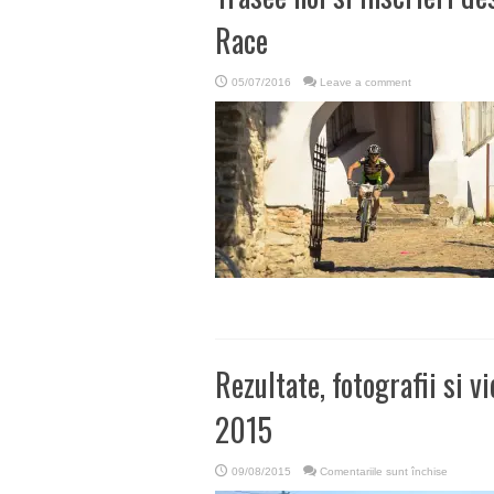
Race
05/07/2016
Leave a comment
Rezultate, fotografii si 
2015
pentru
09/08/2015
Comentariile sunt închise
Rezultate