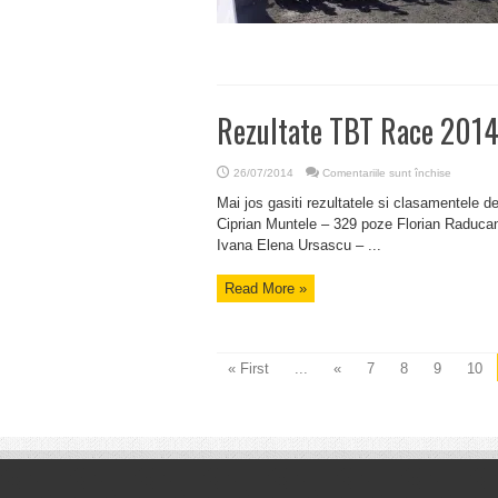
Rezultate TBT Race 201
pentru
26/07/2014
Comentariile sunt închise
Rezultat
TBT
Mai jos gasiti rezultatele si clasamentele d
Race
2014
Ciprian Muntele – 329 poze Florian Raduca
Ivana Elena Ursascu – ...
Read More »
« First
...
«
7
8
9
10