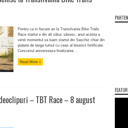
PARTEN
Pentru ca in fiecare an la Transilvania Bike Trails
Race startul e din alt sătuc săsesc, anul acesta a
venit momentul sa luam startul din Saschiz chiar din
piațeta de langa turnul cu ceas al bisericii fortificate.
Concursul aniverseaza finalizarea ...
Read More »
FEATUR
videoclipuri – TBT Race – 8 august
,