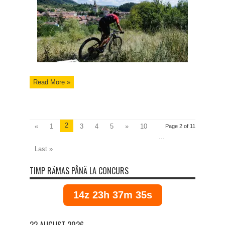
Read More »
2
«
1
3
4
5
»
10
Page 2 of 11
...
Last »
TIMP RĂMAS PÂNĂ LA CONCURS
14z 23h 37m 34s