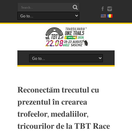
𝐑𝐞𝐜𝐨𝐧𝐞𝐜𝐭𝐚̆𝐦 𝐭𝐫𝐞𝐜𝐮𝐭𝐮𝐥 𝐜𝐮
𝐩𝐫𝐞𝐳𝐞𝐧𝐭𝐮𝐥 𝐢̂𝐧 𝐜𝐫𝐞𝐚𝐫𝐞𝐚
𝐭𝐫𝐨𝐟𝐞𝐞𝐥𝐨𝐫, 𝐦𝐞𝐝𝐚𝐥𝐢𝐢𝐥𝐨𝐫,
𝐭𝐫𝐢𝐜𝐨𝐮𝐫𝐢𝐥𝐨𝐫 𝐝𝐞 𝐥𝐚 𝐓𝐁𝐓 𝐑𝐚𝐜𝐞