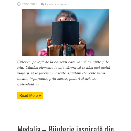
07/08/2025
Leave a comment
𝐶𝑢𝑙𝑒𝑔𝑒𝑚 𝑝𝑜𝑣𝑒𝑠̦𝑡𝑖 𝑑𝑒 𝑙𝑎 𝑜𝑎𝑚𝑒𝑛𝑖𝑖 𝑐𝑎𝑟𝑒 𝑣𝑜𝑟 𝑠𝑎̆ 𝑛𝑒 𝑎𝑗𝑢𝑡𝑒 𝑠̦𝑖 𝑙𝑒
𝑠̦𝑡𝑖𝑢. 𝐶𝑎̆𝑢𝑡𝑎̆𝑚 𝑒𝑙𝑒𝑚𝑒𝑛𝑡𝑒 𝑙𝑜𝑐𝑎𝑙𝑒 𝑐𝑎̆𝑟𝑜𝑟𝑎 𝑠𝑎̆ 𝑙𝑒 𝑑𝑎̆𝑚 𝑚𝑎𝑖 𝑚𝑢𝑙𝑡𝑎̆
𝑣𝑖𝑎𝑡̦𝑎̆ 𝑠̦𝑖 𝑠𝑎̆ 𝑙𝑒 𝑓𝑎𝑐𝑒𝑚 𝑐𝑢𝑛𝑜𝑠𝑐𝑢𝑡𝑒. 𝐶𝑎̆𝑢𝑡𝑎̆𝑚 𝑒𝑙𝑒𝑚𝑒𝑛𝑡𝑒 𝑣𝑒𝑐ℎ𝑖
𝑙𝑜𝑐𝑎𝑙𝑒, 𝑖𝑚𝑝𝑜𝑟𝑡𝑎𝑛𝑡𝑒, 𝑝𝑟𝑖𝑛 𝑚𝑢𝑧𝑒𝑒, 𝑝𝑜𝑑𝑢𝑟𝑖 𝑠̦𝑖 𝑎𝑟ℎ𝑖𝑣𝑒.
𝐶𝑎̂𝑡𝑒𝑜𝑑𝑎𝑡𝑎̆ 𝑛𝑢 ...
Read More »
Medalia – Bijuterie inspirată din