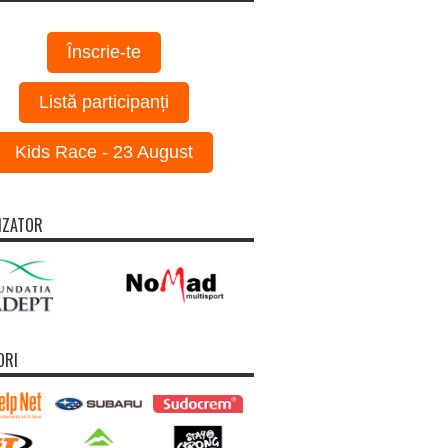
Înscrie-te
Listă participanți
Kids Race - 23 August
IZATOR
ORI