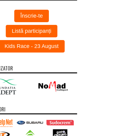
Înscrie-te
Listă participanți
Kids Race - 23 August
IZATOR
ORI