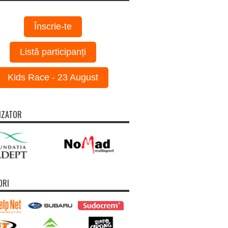
Înscrie-te
Listă participanți
Kids Race - 23 August
IZATOR
ORI