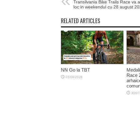
Transilvania Bike Trails Race va 
loc in weekendul cu 28 august 2
RELATED ARTICLES
NN Go la TBT
Medali
Race 2
03/08/2026
arhaic
comuni
30/07