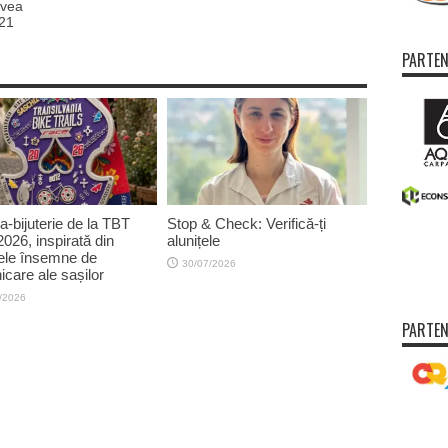
avea
021
PARTEN
a-bijuterie de la TBT
Stop & Check: Verifică-ți
026, inspirată din
alunițele
ele însemne de
30/07/2026
care ale sașilor
/2026
PARTEN