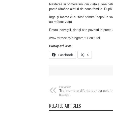
Nașterea și primele luni din viață și le-a pet
poată rămâne alături de noua familie. După 
Inge și mama ei au fost primite înapoi în s
au refăcut viața.
Restul poveștii, dar și alte povești le puteti 
www.tbtrace.ro/program-tur-cultural
Partajează asta:
Facebook
X
Previous:
Trei numere diferite pentru cele tr
trasee
RELATED ARTICLES