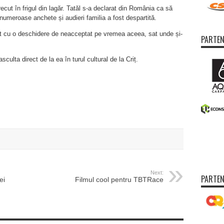
recut în frigul din lagăr. Tatăl s-a declarat din România ca să
numeroase anchete și audieri familia a fost despartită.
at cu o deschidere de neacceptat pe vremea aceea, sat unde și-
PARTEN
asculta direct de la ea în turul cultural de la Criț.
Next:
PARTEN
ei
Filmul cool pentru TBTRace