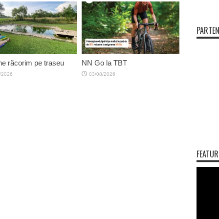
PARTEN
e răcorim pe traseu
NN Go la TBT
/2026
03/08/2026
FEATUR