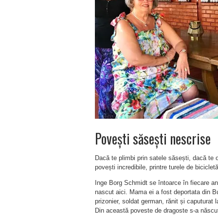
Povești săsești nescrise
Dacă te plimbi prin satele săsești, dacă te o
povești incredibile, printre turele de bicicl
Inge Borg Schmidt se întoarce în fiecare an 
nascut aici. Mama ei a fost deportata din Bun
prizonier, soldat german, rănit și caputurat l
Din această poveste de dragoste s-a
născut