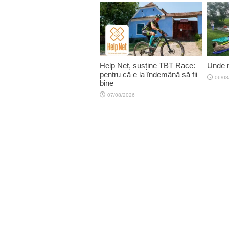
Help Net, susține TBT Race:
Unde n
pentru că e la îndemână să fii
06/08
bine
07/08/2026