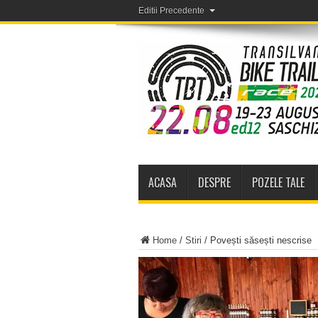
Editii Precedente
ACASA
DESPRE
POZELE TALE
Home
/
Stiri
/
Povești săsești nescrise