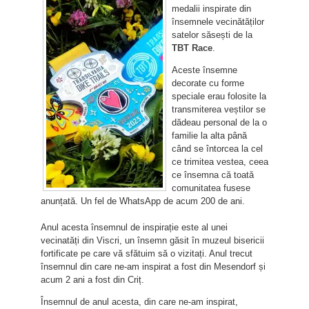
medalii inspirate din
însemnele vecinătăților
satelor săsești de la
TBT Race
.
Aceste însemne
decorate cu forme
speciale erau folosite la
transmiterea veștilor se
dădeau personal de la o
familie la alta până
când se întorcea la cel
ce trimitea vestea, ceea
ce însemna că toată
comunitatea fusese
anunțată. Un fel de WhatsApp de acum 200 de ani.
Anul acesta însemnul de inspirație este al unei
vecinatăți din Viscri, un însemn găsit în muzeul bisericii
fortificate pe care vă sfătuim să o vizitați. Anul trecut
însemnul din care ne-am inspirat a fost din Mesendorf și
acum 2 ani a fost din Criț.
Însemnul de anul acesta, din care ne-am inspirat,