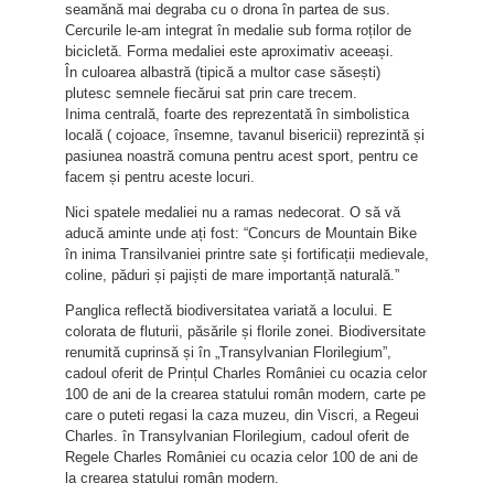
seamănă mai degraba cu o drona în partea de sus.
Cercurile le-am integrat în medalie sub forma roților de
bicicletă. Forma medaliei este aproximativ aceeași.
În culoarea albastră (tipică a multor case săsești)
plutesc semnele fiecărui sat prin care trecem.
Inima centrală, foarte des reprezentată în simbolistica
locală ( cojoace, însemne, tavanul bisericii) reprezintă și
pasiunea noastră comuna pentru acest sport, pentru ce
facem și pentru aceste locuri.
Nici spatele medaliei nu a ramas nedecorat. O să vă
aducă aminte unde ați fost: “Concurs de Mountain Bike
în inima Transilvaniei printre sate și fortificații medievale,
coline, păduri și pajiști de mare importanță naturală.”
Panglica reflectă biodiversitatea variată a locului. E
colorata de fluturii, păsările și florile zonei. Biodiversitate
renumită cuprinsă și în „Transylvanian Florilegium”,
cadoul oferit de Prințul Charles României cu ocazia celor
100 de ani de la crearea statului român modern, carte pe
care o puteti regasi la caza muzeu, din Viscri, a Regeui
Charles. în Transylvanian Florilegium, cadoul oferit de
Regele Charles României cu ocazia celor 100 de ani de
la crearea statului român modern.