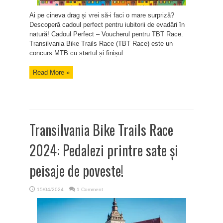
Ai pe cineva drag și vrei să-i faci o mare surpriză?
Descoperă cadoul perfect pentru iubitorii de evadări în
natură! Cadoul Perfect – Voucherul pentru TBT Race.
Transilvania Bike Trails Race (TBT Race) este un
concurs MTB cu startul și finișul ...
Read More »
Transilvania Bike Trails Race
2024: Pedalezi printre sate și
peisaje de poveste!
15/04/2024
1 Comment