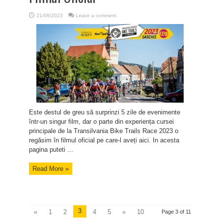
21/08/2023
Leave a comment
Este destul de greu să surprinzi 5 zile de evenimente
într-un singur film, dar o parte din experiența cursei
principale de la Transilvania Bike Trails Race 2023 o
regăsim în filmul oficial pe care-l aveți aici. In acesta
pagina puteti ...
Read More »
3
«
1
2
4
5
»
10
Page 3 of 11