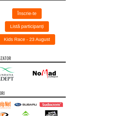
Înscrie-te
Listă participanți
Kids Race - 23 August
IZATOR
ORI