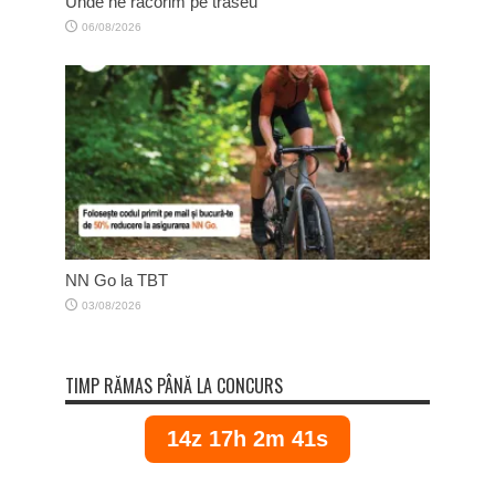
Unde ne răcorim pe traseu
06/08/2026
NN Go la TBT
03/08/2026
TIMP RĂMAS PÂNĂ LA CONCURS
14z 17h 2m 40s