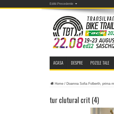
Editii Precedente
ACASA
DESPRE
POZELE TALE
Home
/
Doamna Sofia Folberth, prima m
tur clutural crit (4)