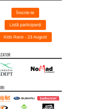
Înscrie-te
Listă participanți
Kids Race - 23 August
IZATOR
ORI