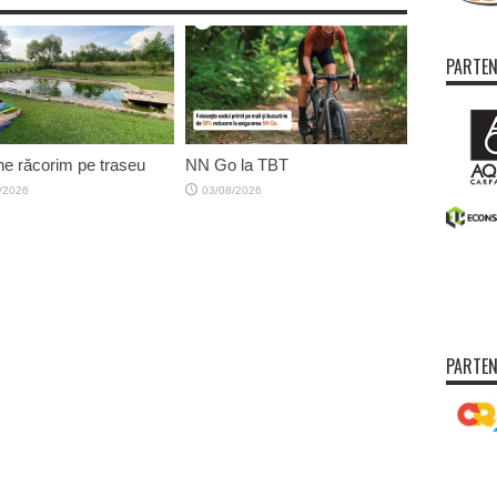
PARTEN
e răcorim pe traseu
NN Go la TBT
/2026
03/08/2026
PARTEN