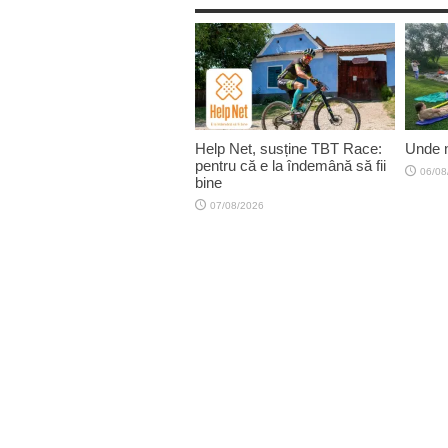
Help Net, susține TBT Race:
Unde n
pentru că e la îndemână să fii
06/08
bine
07/08/2026