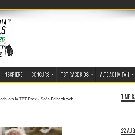
INSCRIERE
CONCURS
TBT RACE KIDS
ALTE ACTIVITĂȚI
TIMP R
edaliata la TBT Race
/
Sofia Folberth web
22 AUG