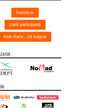
Înscrie-te
Listă participanți
Kids Race - 23 August
IZATOR
ORI