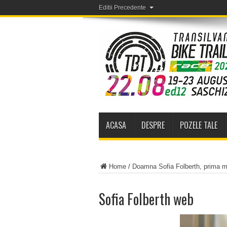
Editii Precedente
ACASA
DESPRE
POZELE TALE
Home
/
Doamna Sofia Folberth, prima m
Sofia Folberth web