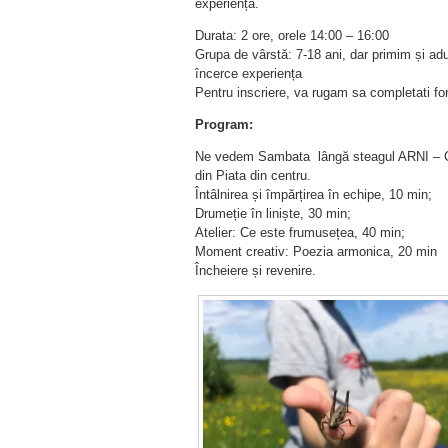
experiență.
Durata: 2 ore, orele 14:00 – 16:00
Grupa de vârstă: 7-18 ani, dar primim și adu
încerce experiența
Pentru inscriere, va rugam sa completati fo
Program:
Ne vedem Sambata lângă steagul ARNI – Co
din Piata din centru.
Întâlnirea și împărțirea în echipe, 10 min;
Drumeție în liniște, 30 min;
Atelier: Ce este frumusețea, 40 min;
Moment creativ: Poezia armonica, 20 min
Încheiere și revenire.