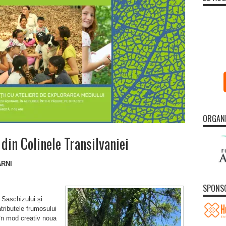
ORGAN
din Colinele Transilvaniei
ARNI
SPONS
 Saschizului și
ributele frumosului
 în mod creativ noua