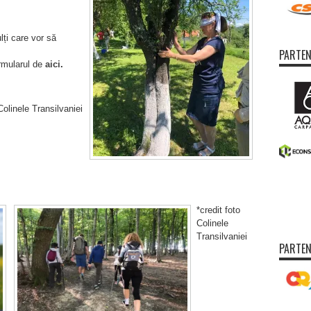
lți care vor să
PARTEN
rmularul de
aici
.
linele Transilvaniei
*credit foto
Colinele
Transilvaniei
PARTEN